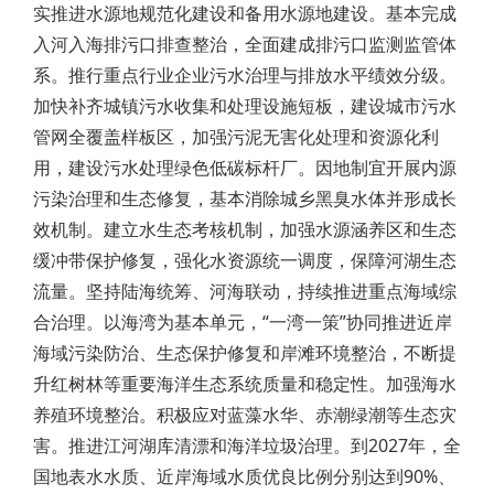
实推进水源地规范化建设和备用水源地建设。基本完成
入河入海排污口排查整治，全面建成排污口监测监管体
系。推行重点行业企业污水治理与排放水平绩效分级。
加快补齐城镇污水收集和处理设施短板，建设城市污水
管网全覆盖样板区，加强污泥无害化处理和资源化利
用，建设污水处理绿色低碳标杆厂。因地制宜开展内源
污染治理和生态修复，基本消除城乡黑臭水体并形成长
效机制。建立水生态考核机制，加强水源涵养区和生态
缓冲带保护修复，强化水资源统一调度，保障河湖生态
流量。坚持陆海统筹、河海联动，持续推进重点海域综
合治理。以海湾为基本单元，“一湾一策”协同推进近岸
海域污染防治、生态保护修复和岸滩环境整治，不断提
升红树林等重要海洋生态系统质量和稳定性。加强海水
养殖环境整治。积极应对蓝藻水华、赤潮绿潮等生态灾
害。推进江河湖库清漂和海洋垃圾治理。到2027年，全
国地表水水质、近岸海域水质优良比例分别达到90%、