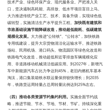
技术产业、绿色环保产业、现代服务业。严把准入关
口，坚决遏制高耗能、高排放、低水平项目盲目上马。
大力推进传统产业工艺、技术、装备升级，实现绿色低
碳转型，实施清洁生产水平提升工程。
加快既有建筑和
市政基础设施节能降碳改造，推动超低能耗、低碳建筑
规模化发展。
大力推进“公转铁”、“公转水”，加快铁路
专用线建设，提升大宗货物清洁化运输水平。推进铁路
场站、民用机场、港口码头、物流园区等绿色化改造和
铁路电气化改造，推动超低和近零排放车辆规模化应
用、非道路移动机械清洁低碳应用。到2027年，新增汽
车中新能源汽车占比力争达到45%，老旧内燃机车基本
淘汰，港口集装箱铁水联运量保持较快增长；到2035
年，铁路货运周转量占总周转量比例达到25%左右。
（四）推动各类资源节约集约利用。
实施全面节约战
略，推进节能、节水、节地、节材、节矿。持续深化重