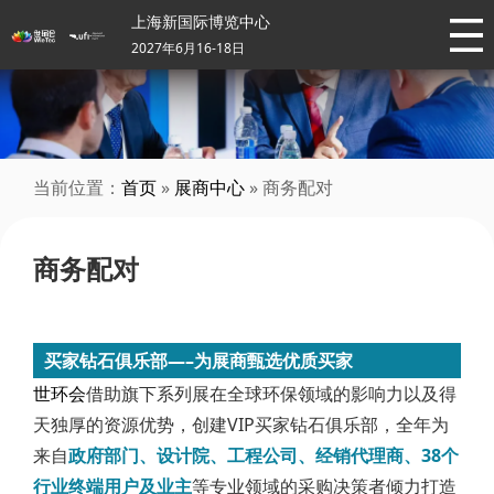
上海新国际博览中心
2027年6月16-18日
当前位置：
首页
»
展商中心
» 商务配对
商务配对
买家钻石俱乐部—–为展商甄选优质买家
世环会
借助旗下系列展在全球环保领域的影响力以及得
天独厚的资源优势，创建VIP买家钻石俱乐部，全年为
来自
政府部门、设计院、工程公司、经销代理商、38个
行业终端用户及业主
等专业领域的采购决策者倾力打造