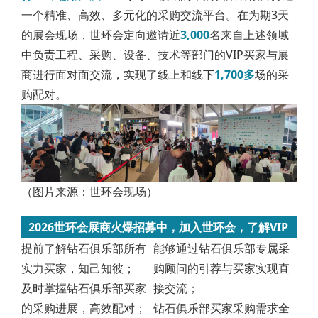
一个精准、高效、多元化的采购交流平台。在为期3天
的展会现场，世环会定向邀请近
3,000
名来自上述领域
中负责工程、采购、设备、技术等部门的VIP买家与展
商进行面对面交流，实现了线上和线下
1,700多
场的采
购配对。
（图片来源：世环会现场）
2026世环会展商火爆招募中，加入世环会，了解VIP
提前了解钻石俱乐部所有
能够通过钻石俱乐部专属采
买家钻石俱乐部，获取以下优势
实力买家，知己知彼；
购顾问的引荐与买家实现直
及时掌握钻石俱乐部买家
接交流；
的采购进展，高效配对；
钻石俱乐部买家采购需求全