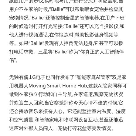
跟随用户的步伐,实时地与用户进行交流并响应需求;当
用户不在家的时候,“Ballie”可以帮助喂食宠物并检查其
宠物情况;“Ballie”还能控制全屋的智能电器,在用户下班
的时候适时打开灯光迎接;“Ballie”还可以充当投影仪,和
他人进行视频通话,在你锻炼时,帮助投影健身视频等
等。如果“Ballie”发现有人摔倒无法起身,它甚至可以拨
打电话求救。三星将“Ballie”称为“你真正的人工智能伴
侣”。
无独有偶,LG电子也同样发布了“智能家庭AI管家”双足家
用机器人Moving Smart Home Hub,这款AI管家同样可
做到在家独立行动和自主导航,在家巡逻,观察宠物状况
并欢迎主人回家,当它察觉到你今天心情不佳的时候,它
还会播放音乐来振奋人心。它还能监控室内温度、湿度
和空气质量,和智能家电和物联网设备互动,甚至还能迅
速应对外部人员闯入、宠物打碎花盆等突发情况。