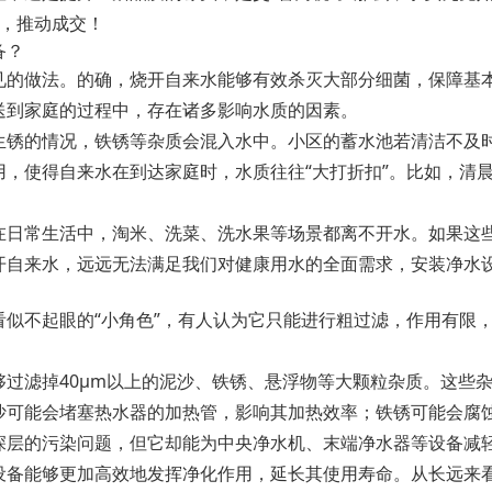
户，推动成交！
备？
见的做法。的确，烧开自来水能够有效杀灭大部分细菌，保障基
送到家庭的过程中，存在诸多影响水质的因素。
生锈的情况，铁锈等杂质会混入水中。小区的蓄水池若清洁不及
，使得自来水在到达家庭时，水质往往“大打折扣”。比如，清
在日常生活中，淘米、洗菜、洗水果等场景都离不开水。如果这
开自来水，远远无法满足我们对健康用水的全面需求，安装净水
似不起眼的“小角色”，有人认为它只能进行粗过滤，作用有限
过滤掉40μm以上的泥沙、铁锈、悬浮物等大颗粒杂质。这些
沙可能会堵塞热水器的加热管，影响其加热效率；铁锈可能会腐
深层的污染问题，但它却能为中央净水机、末端净水器等设备减
备能够更加高效地发挥净化作用，延长其使用寿命。从长远来看