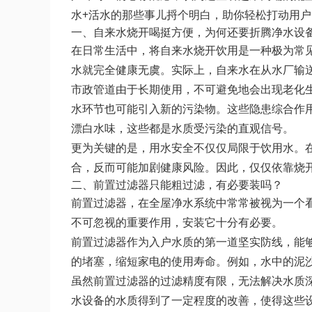
水+活水的那些事儿捋个明白，助你轻松打动用
一、自来水烧开喝挺方便，为何还要折腾净水设
在日常生活中，将自来水烧开饮用是一种极为常
水就完全健康无虞。实际上，自来水在从水厂输
市政管道由于长期使用，不可避免地会出现老化
水环节也可能引入新的污染物。这些隐患综合作用
漂白水味，这些都是水质受污染的直观信号。
更为关键的是，用水安全不仅仅局限于饮用水。
合，反而可能加剧健康风险。因此，仅仅依靠烧
二、前置过滤器只能粗过滤，有必要装吗？
前置过滤器，在全屋净水系统中常常被视为一个看
不可忽视的重要作用，安装它十分有必要。
前置过滤器作为入户水质的第一道坚实防线，能够
的堵塞，缩短家电的使用寿命。例如，水中的泥
虽然前置过滤器的过滤精度有限，无法解决水质
水设备的水质得到了一定程度的改善，使得这些设