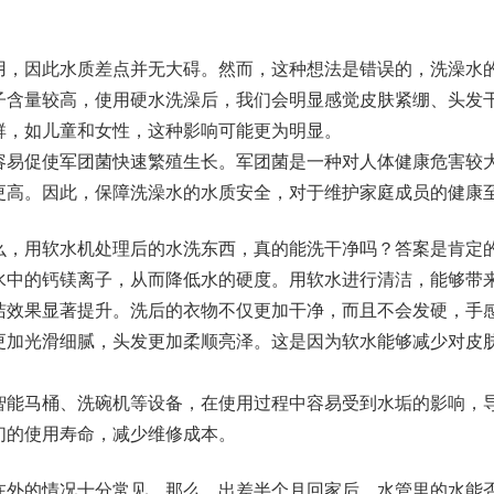
用，因此水质差点并无大碍。然而，这种想法是错误的，洗澡水
子含量较高，使用硬水洗澡后，我们会明显感觉皮肤紧绷、头发
群，如儿童和女性，这种影响可能更为明显。
容易促使军团菌快速繁殖生长。军团菌是一种对人体健康危害较
更高。因此，保障洗澡水的水质安全，对于维护家庭成员的健康
么，用软水机处理后的水洗东西，真的能洗干净吗？答案是肯定
水中的钙镁离子，从而降低水的硬度。用软水进行清洁，能够带
洁效果显著提升。洗后的衣物不仅更加干净，而且不会发硬，手
更加光滑细腻，头发更加柔顺亮泽。这是因为软水能够减少对皮
智能马桶、洗碗机等设备，在使用过程中容易受到水垢的影响，
们的使用寿命，减少维修成本。
在外的情况十分常见。那么，出差半个月回家后，水管里的水能