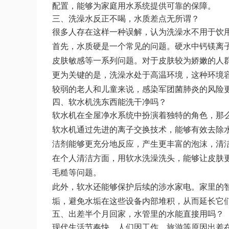
配置，能够为家庭用水系统提供可靠的保障。
三、洗澡水反正不喝，水质差点无所谓？
很多人存在这样一种误解，认为洗澡水不用于饮
首先，水质硬是一个常见的问题。硬水中钙镁离
皮肤敏感等一系列问题。对于皮肤较为娇嫩的人
更为关键的是，洗澡水处于高温环境，这种环境
较弱的老人和儿童来说，感染军团菌肺炎的风险
四、软水机洗东西能洗干净吗？
软水机在全屋净水系统中扮演着独特的角色，那
软水机通过先进的离子交换技术，能够有效去除
洁剂能够更充分地反应，产生更丰富的泡沫，清
在个人清洁方面，用软水洗澡洗头，能够让皮肤
毛糙等问题。
此外，软水还能够保护后续的涉水家电。家里的
垢，避免水垢在这些设备内部堆积，从而延长它
五、出差半个月回家，水管里的水能直接用吗？
现代生活节奏快，人们因工作、旅游等原因出差